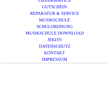
LIEFERSERVICE
GUTSCHEIN
REPARATUR & SERVICE
MUSIKSCHULE
SCHULORDNUNG
MUSIKSCHULE DOWNLOAD
JEKITS
DATENSCHUTZ
KONTAKT
IMPRESSUM
Ihr Musikspezialist in Castrop-Rauxel.
Wir bieten Ihnen in unserem
Musikgeschäft alles, was das
Musikerherz begehrt-
Musikinstrumente, Zubehör, Noten,